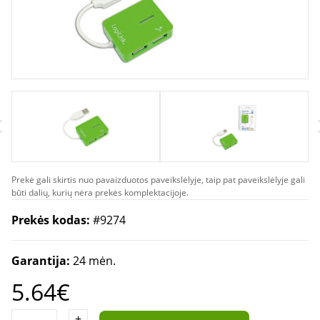
Prekė gali skirtis nuo pavaizduotos paveikslėlyje, taip pat paveikslėlyje gali
būti dalių, kurių nėra prekės komplektacijoje.
Prekės kodas:
#9274
Garantija:
24 mėn.
5.64€
+