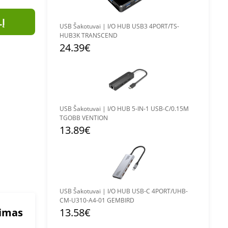
LĮ
USB Šakotuvai | I/O HUB USB3 4PORT/TS-
HUB3K TRANSCEND
24.39€
USB Šakotuvai | I/O HUB 5-IN-1 USB-C/0.15M
TGOBB VENTION
13.89€
USB Šakotuvai | I/O HUB USB-C 4PORT/UHB-
CM-U310-A4-01 GEMBIRD
mimas
13.58€