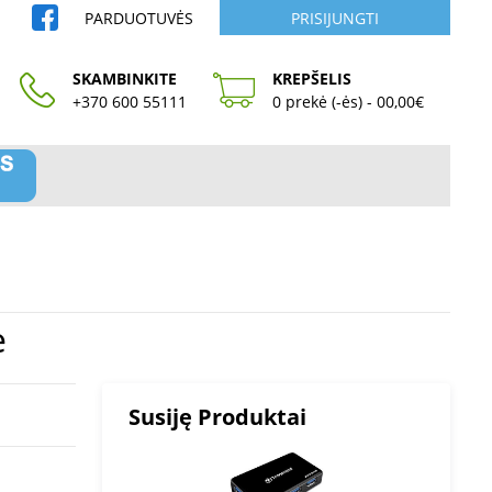
PARDUOTUVĖS
PRISIJUNGTI
SKAMBINKITE
KREPŠELIS
+370 600 55111
0 prekė (-ės) - 00,00€
e
Susiję Produktai