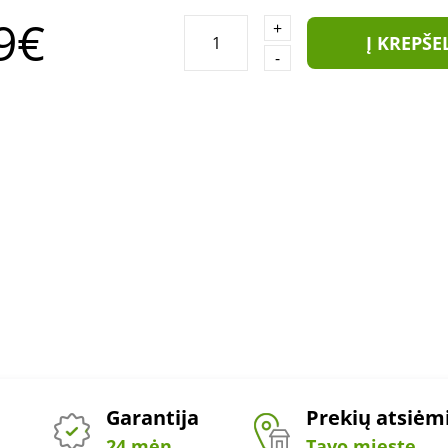
9€
+
Į KREPŠE
-
Garantija
Prekių atsiė
24 mėn.
Tavo mieste