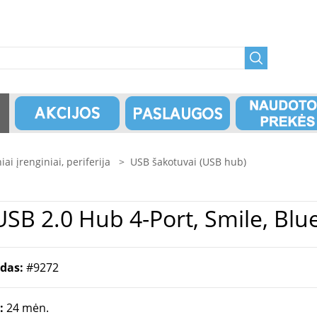
niai įrenginiai, periferija
>
USB šakotuvai (USB hub)
 Logilink | USB 2.0 Hub 4-Port, Smile, Blu
odas:
#9272
a:
24 mėn.