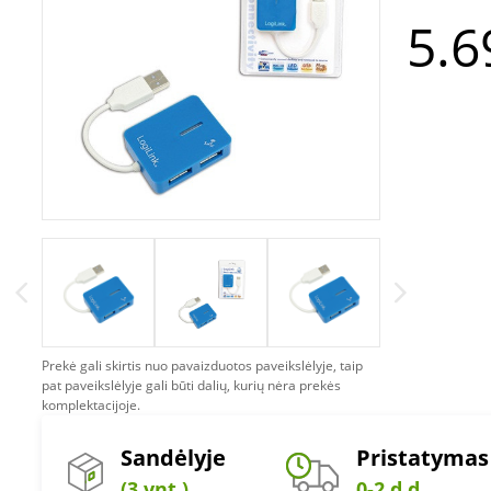
5.6
Prekė gali skirtis nuo pavaizduotos paveikslėlyje, taip
pat paveikslėlyje gali būti dalių, kurių nėra prekės
komplektacijoje.
Sandėlyje
Pristatymas
(3 vnt.)
0-2 d.d.