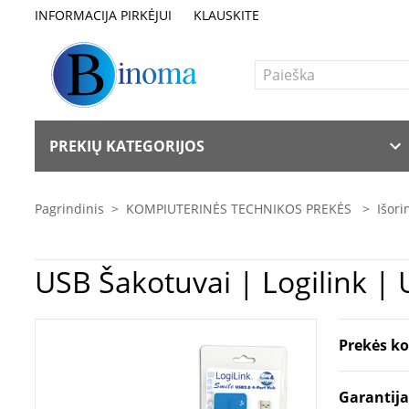
INFORMACIJA PIRKĖJUI
KLAUSKITE
PREKIŲ KATEGORIJOS
Pagrindinis
>
KOMPIUTERINĖS TECHNIKOS PREKĖS
>
Išori
USB Šakotuvai |
Prekės k
Garantij