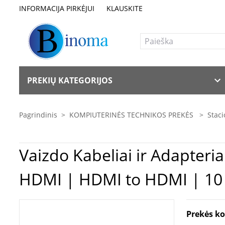
INFORMACIJA PIRKĖJUI
KLAUSKITE
PREKIŲ KATEGORIJOS
Pagrindinis
>
KOMPIUTERINĖS TECHNIKOS PREKĖS
>
Staci
Vaizdo Kabeliai ir Adapteriai | Logilink | HDMI A male - HDMI A male, 1.4v 
HDMI | HDMI to HDMI | 10
Prekės k