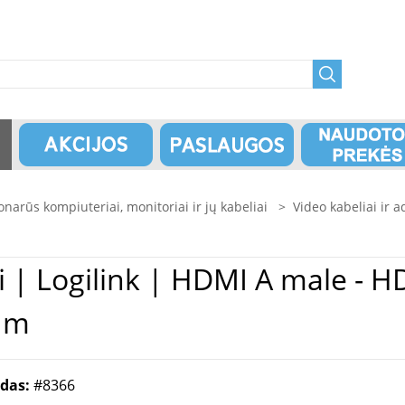
onarūs kompiuteriai, monitoriai ir jų kabeliai
>
Video kabeliai ir a
| HDMI |
 m
odas:
#8366