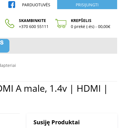
PARDUOTUVĖS
PRISIJUNGTI
SKAMBINKITE
KREPŠELIS
+370 600 55111
0 prekė (-ės) - 00,00€
dapteriai
Susiję Produktai