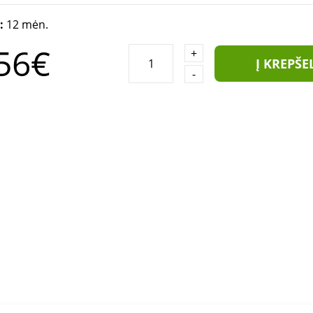
a:
12 mėn.
56€
+
Į KREPŠE
-