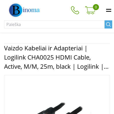
0
Vaizdo Kabeliai ir Adapteriai |
Logilink CHA0025 HDMI Cable,
Active, M/M, 25m, black | Logilink |
CHA0025 HDMI Cable, Active, M/M |
HDMI to HDMI | 25 m