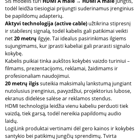
Šis modelis turi
HDMI A male → HDMI A male
jungtis,
todėl leidžia tiesiogiai prijungti suderinamus įrenginius
be papildomų adapterių.
Aktyvi technologija (active cable)
užtikrina stipresnį
ir stabilesnį signalą, todėl kabelis gali patikimai veikti
net
20 metrų
ilgyje. Tai idealus pasirinkimas ilgiems
sujungimams, kur įprasti kabeliai gali prarasti signalo
kokybę.
Kabelis puikiai tinka aukštos kokybės vaizdo turiniui –
filmams, prezentacijoms, reklamai, žaidimams ir
profesionaliam naudojimui.
20 metrų ilgis
suteikia maksimalų lankstumą jungiant
nutolusius įrenginius, pavyzdžiui, projektorius lubose,
ekranus didelėse salėse ar reklamos stendus.
HDMI technologija leidžia vienu kabeliu perduoti tiek
vaizdą, tiek garsą, todėl nereikia papildomų audio
laidų.
LogiLink produktai vertinami dėl gero kainos ir kokybės
santykio bei patikimų jungčių sprendimų. Tvirta