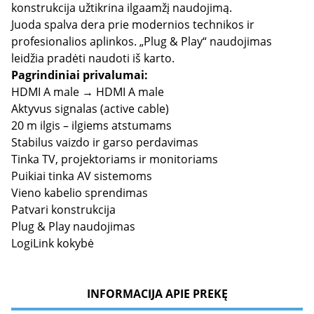
konstrukcija užtikrina ilgaamžį naudojimą.
Juoda spalva dera prie modernios technikos ir
profesionalios aplinkos. „Plug & Play“ naudojimas
leidžia pradėti naudoti iš karto.
Pagrindiniai privalumai:
HDMI A male → HDMI A male
Aktyvus signalas (active cable)
20 m ilgis – ilgiems atstumams
Stabilus vaizdo ir garso perdavimas
Tinka TV, projektoriams ir monitoriams
Puikiai tinka AV sistemoms
Vieno kabelio sprendimas
Patvari konstrukcija
Plug & Play naudojimas
LogiLink kokybė
INFORMACIJA APIE PREKĘ