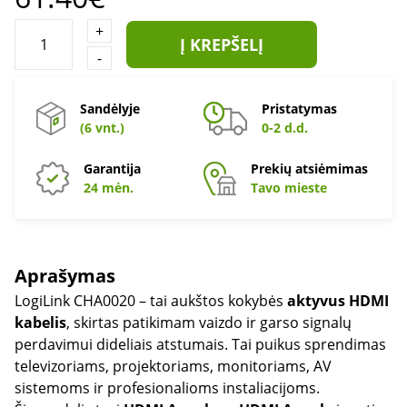
+
Į KREPŠELĮ
-
Sandėlyje
Pristatymas
(6 vnt.)
0-2 d.d.
Garantija
Prekių atsiėmimas
24 mėn.
Tavo mieste
Aprašymas
LogiLink CHA0020 – tai aukštos kokybės
aktyvus HDMI
kabelis
, skirtas patikimam vaizdo ir garso signalų
perdavimui dideliais atstumais. Tai puikus sprendimas
televizoriams, projektoriams, monitoriams, AV
sistemoms ir profesionalioms instaliacijoms.