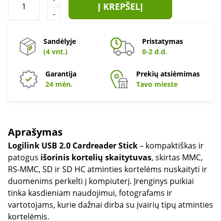
Į KREPŠELĮ
-
Sandėlyje
Pristatymas
(4 vnt.)
0-2 d.d.
Garantija
Prekių atsiėmimas
24 mėn.
Tavo mieste
Aprašymas
Logilink USB 2.0 Cardreader Stick
– kompaktiškas ir
patogus
išorinis kortelių skaitytuvas
, skirtas MMC,
RS-MMC, SD ir SD HC atminties kortelėms nuskaityti ir
duomenims perkelti į kompiuterį. Įrenginys puikiai
tinka kasdieniam naudojimui, fotografams ir
vartotojams, kurie dažnai dirba su įvairių tipų atminties
kortelėmis.