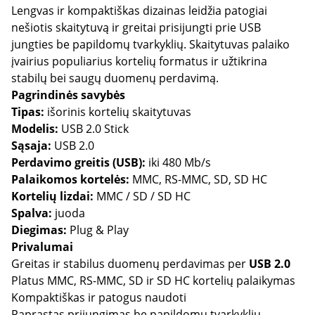
Lengvas ir kompaktiškas dizainas leidžia patogiai
nešiotis skaitytuvą ir greitai prisijungti prie USB
jungties be papildomų tvarkyklių. Skaitytuvas palaiko
įvairius populiarius kortelių formatus ir užtikrina
stabilų bei saugų duomenų perdavimą.
Pagrindinės savybės
Tipas:
išorinis kortelių skaitytuvas
Modelis:
USB 2.0 Stick
Sąsaja:
USB 2.0
Perdavimo greitis (USB):
iki 480 Mb/s
Palaikomos kortelės:
MMC, RS-MMC, SD, SD HC
Kortelių lizdai:
MMC / SD / SD HC
Spalva:
juoda
Diegimas:
Plug & Play
Privalumai
Greitas ir stabilus duomenų perdavimas per
USB 2.0
Platus MMC, RS-MMC, SD ir SD HC kortelių palaikymas
Kompaktiškas ir patogus naudoti
Paprastas prijungimas be papildomų tvarkyklių