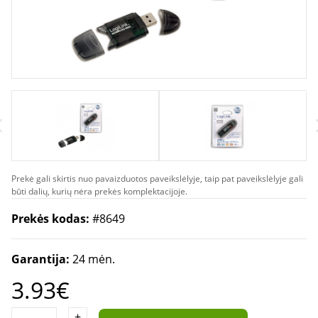
Prekė gali skirtis nuo pavaizduotos paveikslėlyje, taip pat paveikslėlyje gali
būti dalių, kurių nėra prekės komplektacijoje.
Prekės kodas:
#8649
Garantija:
24 mėn.
3.93€
+