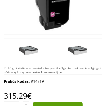
Prekė gali skirtis nuo pavaizduotos paveikslėlyje, taip pat paveikslėlyje gali
būti dalių, kurių nėra prekės komplektacijoje.
Prekės kodas:
#14819
315.29€
+