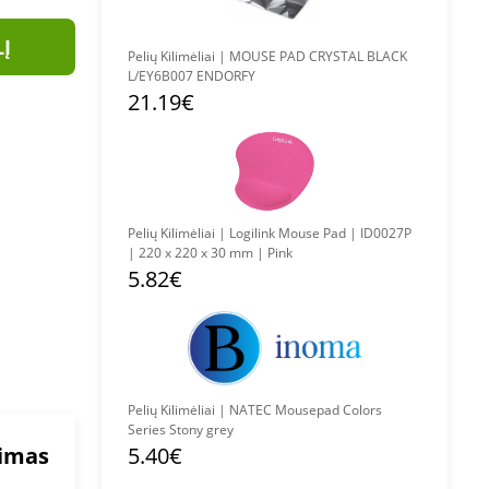
LĮ
Pelių Kilimėliai | MOUSE PAD CRYSTAL BLACK
L/EY6B007 ENDORFY
21.19€
Pelių Kilimėliai | Logilink Mouse Pad | ID0027P
| 220 x 220 x 30 mm | Pink
5.82€
Pelių Kilimėliai | NATEC Mousepad Colors
Series Stony grey
mimas
5.40€