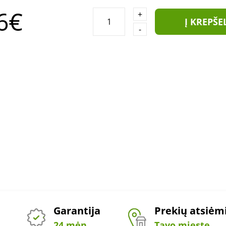
6€
+
Į KREPŠE
-
Garantija
Prekių atsiė
24 mėn.
Tavo mieste