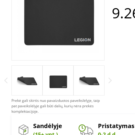
9.2
Prekė gali skirtis nuo pavaizduotos paveikslėlyje, taip
pat paveikslėlyje gali būti dalių, kurių nėra prekės
komplektacijoje.
Sandėlyje
Pristatymas
(15+ vnt.)
0-2 d.d.