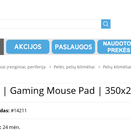
niai įrenginiai, periferija
>
Pelės, pelių kilimėliai
>
Pelių kilimėlia
liai | Lenovo | Y | Gaming Mouse Pad 
odas:
#14211
a:
24 mėn.