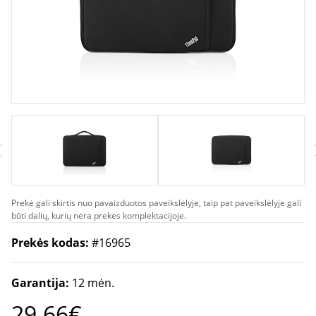
Prekė gali skirtis nuo pavaizduotos paveikslėlyje, taip pat paveikslėlyje gali
būti dalių, kurių nėra prekės komplektacijoje.
Prekės kodas:
#16965
Garantija:
12 mėn.
29.66€