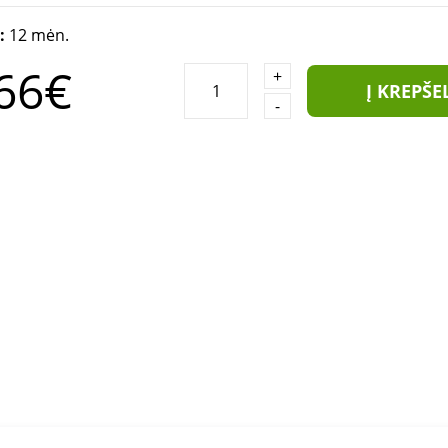
a:
12 mėn.
66€
+
Į KREPŠE
-