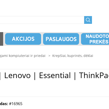
jami kompiuteriai ir priedai
>
Krepšiai, kuprinės, dėklai
p to
odas:
#16965