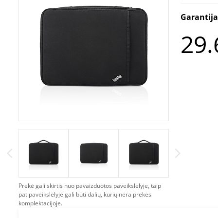
Garantij
29.
Prekė gali skirtis nuo pavaizduotos paveikslėlyje, taip
pat paveikslėlyje gali būti dalių, kurių nėra prekės
komplektacijoje.