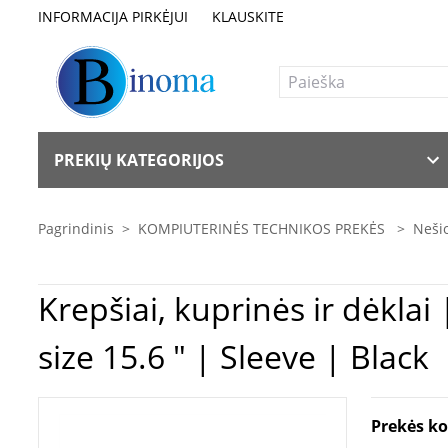
INFORMACIJA PIRKĖJUI
KLAUSKITE
PREKIŲ KATEGORIJOS
Pagrindinis
>
KOMPIUTERINĖS TECHNIKOS PREKĖS
>
Nešio
Krepšiai, kuprinės ir dėklai | Lenovo | Essential | ThinkPad 15-inch Sleeve | Fits u
size 15.6 " | Sleeve | Black
Prekės k