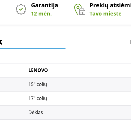
Garantija
Prekių atsiė
12 mėn.
Tavo mieste
Ę
LENOVO
15" colių
17" colių
Dėklas