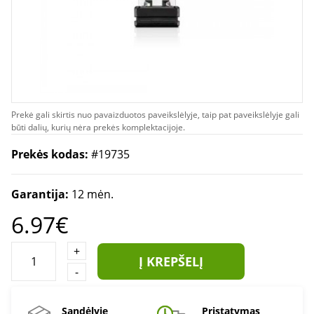
Prekė gali skirtis nuo pavaizduotos paveikslėlyje, taip pat paveikslėlyje gali
būti dalių, kurių nėra prekės komplektacijoje.
Prekės kodas:
#19735
Garantija:
12 mėn.
6.97€
+
Į KREPŠELĮ
-
Sandėlyje
Pristatymas