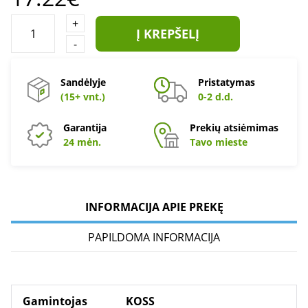
+
Į KREPŠELĮ
-
Sandėlyje
Pristatymas
(15+ vnt.)
0-2 d.d.
Garantija
Prekių atsiėmimas
24 mėn.
Tavo mieste
INFORMACIJA APIE PREKĘ
PAPILDOMA INFORMACIJA
Gamintojas
KOSS