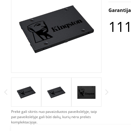
Garantij
111
Prekė gali skirtis nuo pavaizduotos paveikslėlyje, taip
pat paveikslėlyje gali būti dalių, kurių nėra prekės
komplektacijoje.