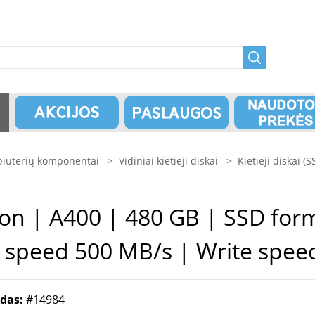
iuterių komponentai
>
Vidiniai kietieji diskai
>
Kietieji diskai (S
d speed 500 MB/s | Write spe
odas:
#14984