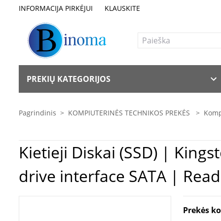
INFORMACIJA PIRKĖJUI
KLAUSKITE
PREKIŲ KATEGORIJOS
Pagrindinis
>
KOMPIUTERINĖS TECHNIKOS PREKĖS
>
Komp
Kietieji Diskai (SSD) | Kingston | A400 | 480 GB | SSD form factor 2.5" | Solid-state
drive interface SATA | Rea
Prekės k