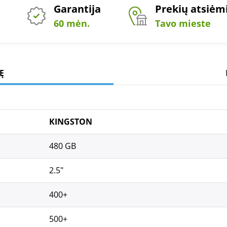
Garantija
Prekių atsiė
60 mėn.
Tavo mieste
Ę
KINGSTON
480 GB
2.5"
400+
500+