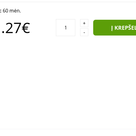
a:
60 mėn.
.27€
+
Į KREPŠE
-