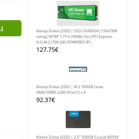
LĮ
Kietieji Diskai (SSD) | SSD|SANDISK|150xTBW
rating|MTBF 1.75 h|NVMe Yes|PCI Express
4.0|M.2|500 GB|POWERED BY
SANDISK|Green|WDS500G4G0E
127.75€
Kietieji Diskai (SSD) | M.2 500GB Lexar
NM610PRO 2280 PCIe3.0 x 4
92.37€
Kietieji Diskai (SSD) | 2.5" 500GB Crucial BX500