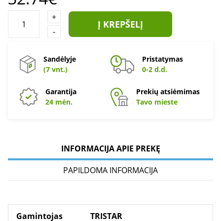
+
Į KREPŠELĮ
-
Sandėlyje
Pristatymas
(7 vnt.)
0-2 d.d.
Garantija
Prekių atsiėmimas
24 mėn.
Tavo mieste
INFORMACIJA APIE PREKĘ
PAPILDOMA INFORMACIJA
Gamintojas
TRISTAR