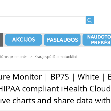
ežiūros priemonės
>
Kraujospūdžio matuokliai
sure Monitor | BP7S | White | 
 HIPAA compliant iHealth Clou
tive charts and share data with