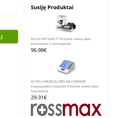
r computer. Wireless
Susiję Produktai
ng method: Oscillometric,
t 105 g
LĮ
Omron M7 Intelli IT Viršutinė rankos dalis
Automatinis 2 vartotojas(ai)
96.98€
HI-TECH MEDICAL ORO-N8 COMFORT
kraujospūdžio matuoklis Viršutinė rankos dalis
Automatinis
29.31€