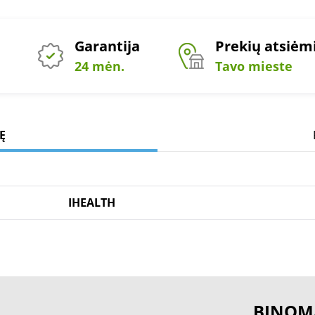
Garantija
Prekių atsiė
24 mėn.
Tavo mieste
Ę
IHEALTH
BINOM