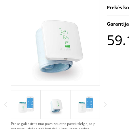
spreadsheet format right f
Prekės k
communication: Bluetooth V
Garantij
automatic inflation and me
59.
Prekė gali skirtis nuo pavaizduotos paveikslėlyje, taip
pat paveikslėlyje gali būti dalių, kurių nėra prekės