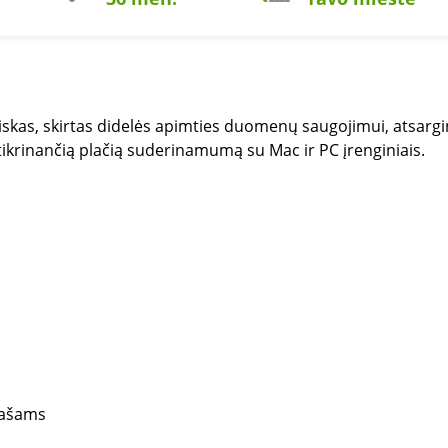
diskas, skirtas didelės apimties duomenų saugojimui, atsarg
ikrinančią plačią suderinamumą su Mac ir PC įrenginiais.
rašams