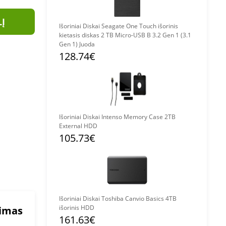
LĮ
Išoriniai Diskai Seagate One Touch išorinis
kietasis diskas 2 TB Micro-USB B 3.2 Gen 1 (3.1
Gen 1) Juoda
128.74€
Išoriniai Diskai Intenso Memory Case 2TB
External HDD
105.73€
Išoriniai Diskai Toshiba Canvio Basics 4TB
išorinis HDD
mimas
161.63€