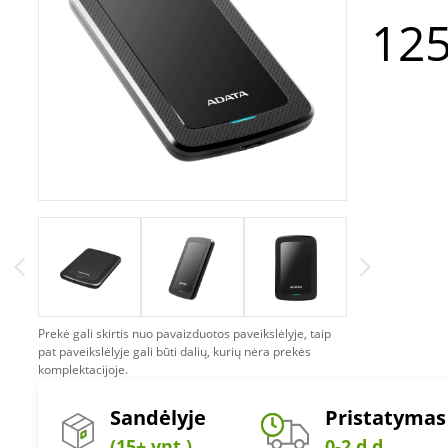
125
Prekė gali skirtis nuo pavaizduotos paveikslėlyje, taip
pat paveikslėlyje gali būti dalių, kurių nėra prekės
komplektacijoje.
Sandėlyje
Pristatymas
(15+ vnt.)
0-2 d.d.