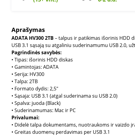
Aprašymas
ADATA HV300 2TB
– talpus ir patikimas išorinis HDD 
USB 3.1 sąsają su atgaliniu suderinamumu USB 2.0, užt
Pagrindinės savybės:
• Tipas: išorinis HDD diskas
• Gamintojas: ADATA
• Serija: HV300
• Talpa: 2TB
• Formato dydis: 2,5"
• Sąsaja: USB 3.1 (atgal suderinama su USB 2.0)
• Spalva: juoda (Black)
• Suderinamumas: Mac ir PC
Privalumai:
• Didelė talpa dokumentams, nuotraukoms ir vaizdo į
• Greitas duomenų perdavimas per USB 3.1