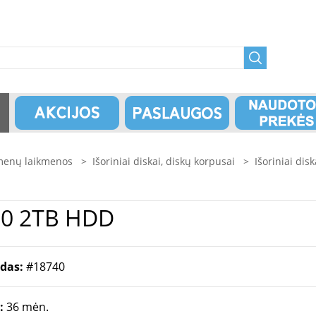
enų laikmenos
>
Išoriniai diskai, diskų korpusai
>
Išoriniai disk
ATA HV300 2TB HDD
odas:
#18740
a:
36 mėn.