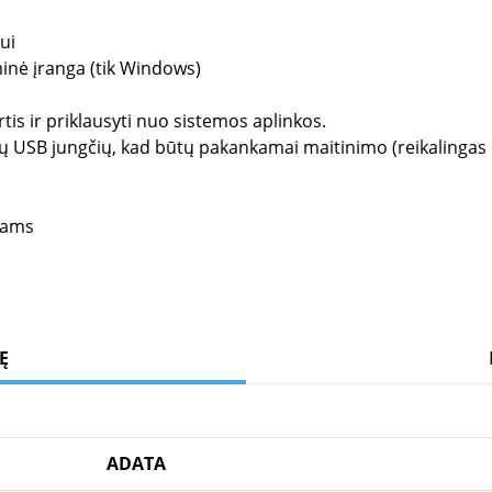
ui
nė įranga (tik Windows)
tis ir priklausyti nuo sistemos aplinkos.
iejų USB jungčių, kad būtų pakankamai maitinimo (reikalingas 
iams
Ę
ADATA