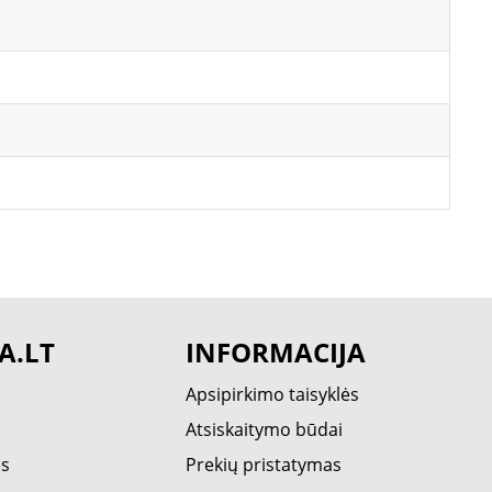
A.LT
INFORMACIJA
Apsipirkimo taisyklės
Atsiskaitymo būdai
ės
Prekių pristatymas