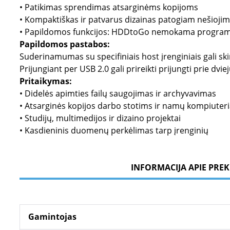
• Patikimas sprendimas atsarginėms kopijoms
• Kompaktiškas ir patvarus dizainas patogiam nešiojim
• Papildomos funkcijos: HDDtoGo nemokama programi
Papildomos pastabos:
Suderinamumas su specifiniais host įrenginiais gali skir
Prijungiant per USB 2.0 gali prireikti prijungti prie dv
Pritaikymas:
• Didelės apimties failų saugojimas ir archyvavimas
• Atsarginės kopijos darbo stotims ir namų kompiuter
• Studijų, multimedijos ir dizaino projektai
• Kasdieninis duomenų perkėlimas tarp įrenginių
INFORMACIJA APIE PREK
Gamintojas