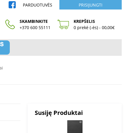
PARDUOTUVĖS
PRISIJUNGTI
SKAMBINKITE
KREPŠELIS
+370 600 55111
0 prekė (-ės) - 00,00€
ai
Susiję Produktai