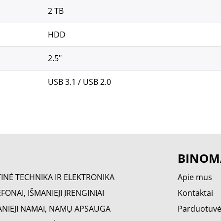
2 TB
HDD
2.5"
USB 3.1 / USB 2.0
BINOM
TINĖ TECHNIKA IR ELEKTRONIKA
Apie mus
FONAI, IŠMANIEJI ĮRENGINIAI
Kontaktai
ANIEJI NAMAI, NAMŲ APSAUGA
Parduotuv