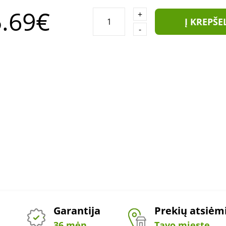
.69€
+
Į KREPŠE
-
Garantija
Prekių atsiė
36 mėn.
Tavo mieste