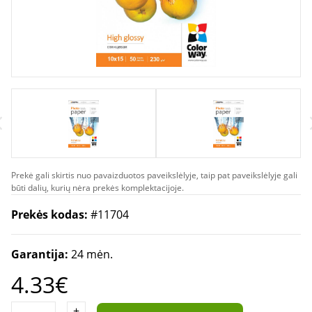
Prekė gali skirtis nuo pavaizduotos paveikslėlyje, taip pat paveikslėlyje gali
būti dalių, kurių nėra prekės komplektacijoje.
Prekės kodas:
#11704
Garantija:
24 mėn.
4.33€
+