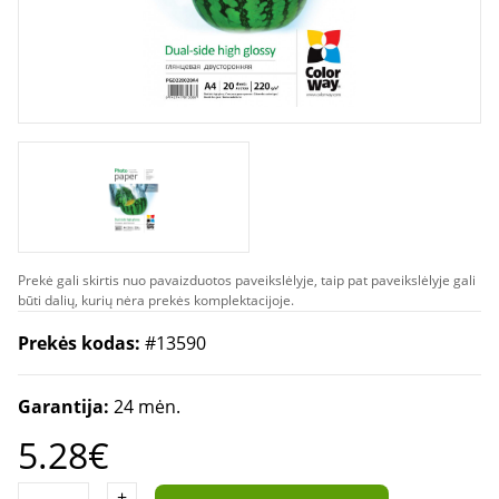
Prekė gali skirtis nuo pavaizduotos paveikslėlyje, taip pat paveikslėlyje gali
būti dalių, kurių nėra prekės komplektacijoje.
Prekės kodas:
#13590
Garantija:
24 mėn.
5.28€
+