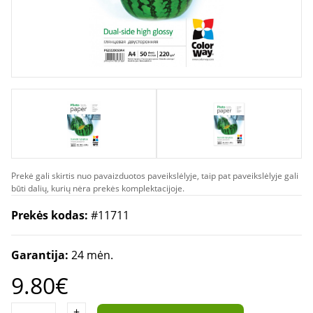
Prekė gali skirtis nuo pavaizduotos paveikslėlyje, taip pat paveikslėlyje gali
būti dalių, kurių nėra prekės komplektacijoje.
Prekės kodas:
#11711
Garantija:
24 mėn.
9.80€
+