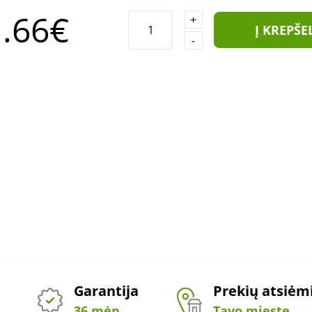
.66€
+
Į KREPŠE
-
Garantija
Prekių atsiė
36 mėn.
Tavo mieste