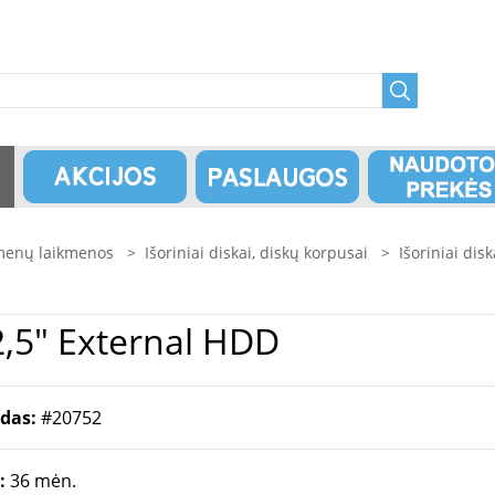
enų laikmenos
>
Išoriniai diskai, diskų korpusai
>
Išoriniai disk
D650 1TB 2,5" External HDD
odas:
#20752
a:
36 mėn.