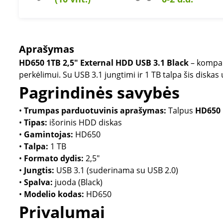
Aprašymas
HD650 1TB 2,5" External HDD USB 3.1 Black
– kompakt
perkėlimui. Su USB 3.1 jungtimi ir 1 TB talpa šis diska
Pagrindinės savybės
•
Trumpas parduotuvinis aprašymas:
Talpus
HD650 
•
Tipas:
išorinis HDD diskas
•
Gamintojas:
HD650
•
Talpa:
1 TB
•
Formato dydis:
2,5"
•
Jungtis:
USB 3.1 (suderinama su USB 2.0)
•
Spalva:
juoda (Black)
•
Modelio kodas:
HD650
Privalumai