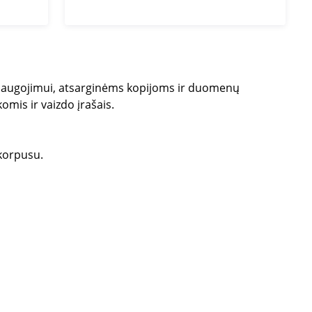
lų saugojimui, atsarginėms kopijoms ir duomenų
omis ir vaizdo įrašais.
 korpusu.