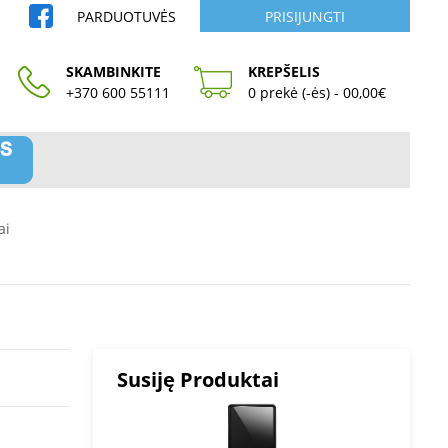
PARDUOTUVĖS
PRISIJUNGTI
SKAMBINKITE
KREPŠELIS
+370 600 55111
0 prekė (-ės) - 00,00€
ai
Susiję Produktai