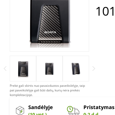
101
Prekė gali skirtis nuo pavaizduotos paveikslėlyje, taip
pat paveikslėlyje gali būti dalių, kurių nėra prekės
komplektacijoje.
Sandėlyje
Pristatymas
(10 vnt.)
0-2 d.d.