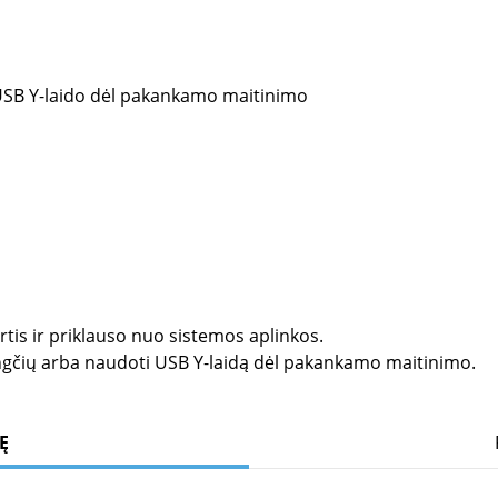
a USB Y-laido dėl pakankamo maitinimo
rtis ir priklauso nuo sistemos aplinkos.
jungčių arba naudoti USB Y-laidą dėl pakankamo maitinimo.
Ę