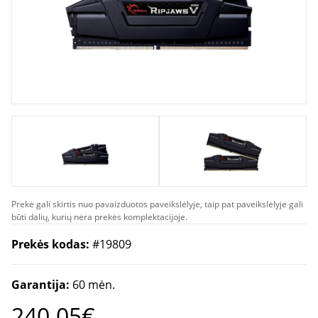
Prekė gali skirtis nuo pavaizduotos paveikslėlyje, taip pat paveikslėlyje gali
būti dalių, kurių nėra prekės komplektacijoje.
Prekės kodas:
#19809
Garantija:
60 mėn.
240.05€