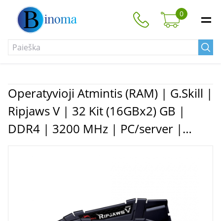
0
Operatyvioji Atmintis (RAM) | G.Skill |
Ripjaws V | 32 Kit (16GBx2) GB |
DDR4 | 3200 MHz | PC/server |
Registered No | ECC No