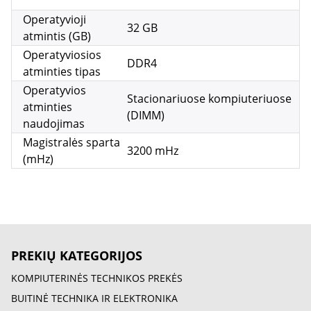
Operatyvioji
32 GB
atmintis (GB)
Operatyviosios
DDR4
atminties tipas
Operatyvios
Stacionariuose kompiuteriuose
atminties
(DIMM)
naudojimas
Magistralės sparta
3200 mHz
(mHz)
PREKIŲ KATEGORIJOS
KOMPIUTERINĖS TECHNIKOS PREKĖS
BUITINĖ TECHNIKA IR ELEKTRONIKA