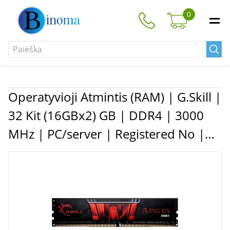
0
Operatyvioji Atmintis (RAM) | G.Skill |
32 Kit (16GBx2) GB | DDR4 | 3000
MHz | PC/server | Registered No |
ECC No