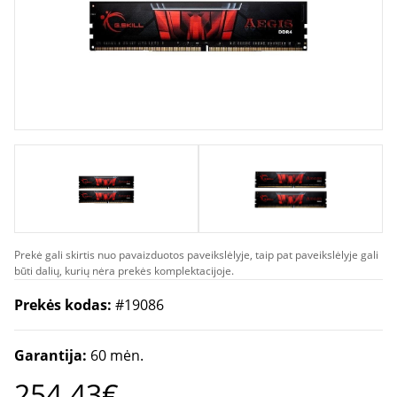
Prekė gali skirtis nuo pavaizduotos paveikslėlyje, taip pat paveikslėlyje gali
būti dalių, kurių nėra prekės komplektacijoje.
Prekės kodas:
#19086
Garantija:
60 mėn.
254.43€