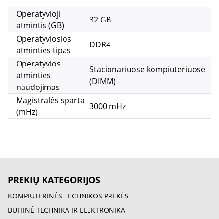
Operatyvioji
32 GB
atmintis (GB)
Operatyviosios
DDR4
atminties tipas
Operatyvios
Stacionariuose kompiuteriuose
atminties
(DIMM)
naudojimas
Magistralės sparta
3000 mHz
(mHz)
PREKIŲ KATEGORIJOS
KOMPIUTERINĖS TECHNIKOS PREKĖS
BUITINĖ TECHNIKA IR ELEKTRONIKA