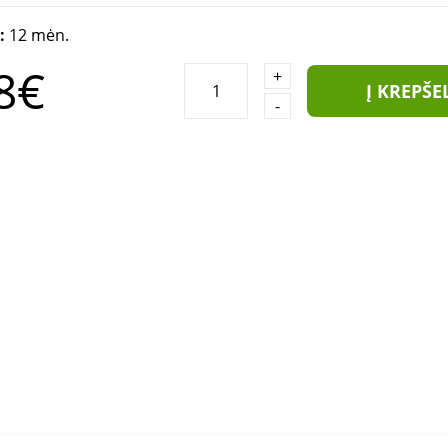
a:
12 mėn.
8€
+
Į KREPŠE
-