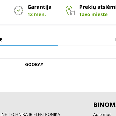
Garantija
Prekių atsiė
12 mėn.
Tavo mieste
Ę
GOOBAY
BINOM
TINĖ TECHNIKA IR ELEKTRONIKA
Apie mus