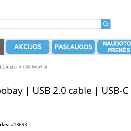
ai, jungtys ir USB kabeliai
odas:
#18693