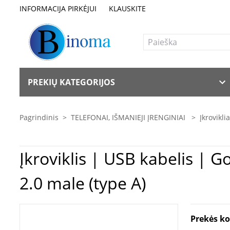
INFORMACIJA PIRKĖJUI
KLAUSKITE
PREKIŲ KATEGORIJOS
Pagrindinis
>
TELEFONAI, IŠMANIEJI ĮRENGINIAI
>
Įkrovikli
Įkroviklis | USB kabelis | Goobay | USB 2.0 cable | USB-C to USB-A USB-C male | USB
2.0 male (type A)
Prekės k