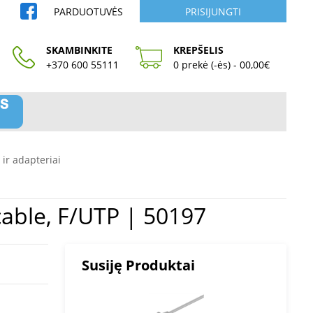
PARDUOTUVĖS
PRISIJUNGTI
SKAMBINKITE
KREPŠELIS
+370 600 55111
0 prekė (-ės) - 00,00€
 ir adapteriai
 | CAT 5e patchcable, F/UTP | 50197
Susiję Produktai