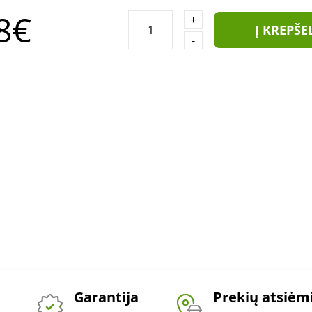
8€
+
Į KREPŠE
-
Garantija
Prekių atsiė