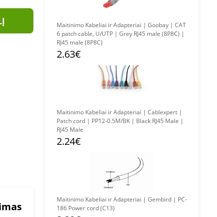
LĮ
Maitinimo Kabeliai ir Adapteriai | Goobay | CAT
6 patch cable, U/UTP | Grey RJ45 male (8P8C) |
RJ45 male (8P8C)
2.63€
Maitinimo Kabeliai ir Adapteriai | Cablexpert |
Patch cord | PP12-0.5M/BK | Black RJ45 Male |
RJ45 Male
2.24€
Maitinimo Kabeliai ir Adapteriai | Gembird | PC-
mimas
186 Power cord (C13)