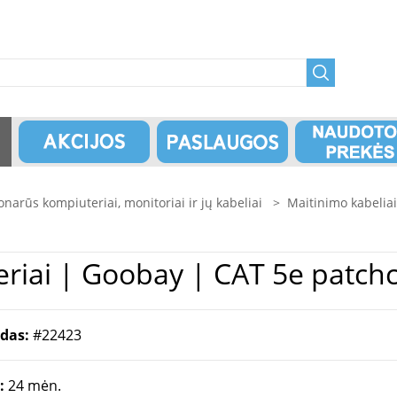
onarūs kompiuteriai, monitoriai ir jų kabeliai
>
Maitinimo kabeliai
Maitinimo Kabeliai ir Adapteriai | Goobay
odas:
#22423
a:
24 mėn.