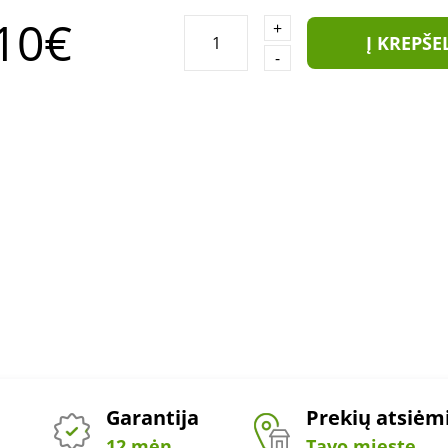
10€
+
Į KREPŠE
-
Garantija
Prekių atsiė
12 mėn.
Tavo mieste