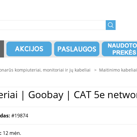
onarūs kompiuteriai, monitoriai ir jų kabeliai
>
Maitinimo kabeliai
Maitinimo Kabeliai ir Adapteriai | Goobay |
odas:
#19874
a:
12 mėn.