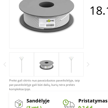
18.
Prekė gali skirtis nuo pavaizduotos paveikslėlyje, taip
pat paveikslėlyje gali būti dalių, kurių nėra prekės
komplektacijoje.
Sandėlyje
Pristatymas
(3 vnt.)
0-2 d.d.