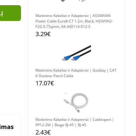
LĮ
Maitinimo Kabeliai ir Adapteriai | ASSMANN
Power Cable Euro8-C7 1.2m, Black, H03VVH2-
F2G 0.75qmm, AK-440114-012-S
3.29€
Maitinimo Kabeliai ir Adapteriai | Goobay | CAT
6 Outdoor Patch Cable
17.07€
Maitinimo Kabeliai ir Adapteriai | Cablexpert |
PP12-2M | Beige RJ-45 | RJ-45
mimas
2.43€