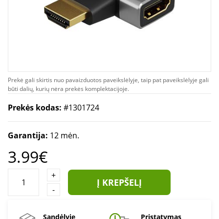
Prekė gali skirtis nuo pavaizduotos paveikslėlyje, taip pat paveikslėlyje gali
būti dalių, kurių nėra prekės komplektacijoje.
Prekės kodas:
#1301724
Garantija:
12 mėn.
3.99€
+
Į KREPŠELĮ
-
Sandėlyje
Pristatymas