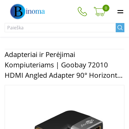
0
Adapteriai ir Perėjimai
Kompiuteriams | Goobay 72010
HDMI Angled Adapter 90° Horizontal,
8K at 60 Hz, Gold-Plated, Black/Silver