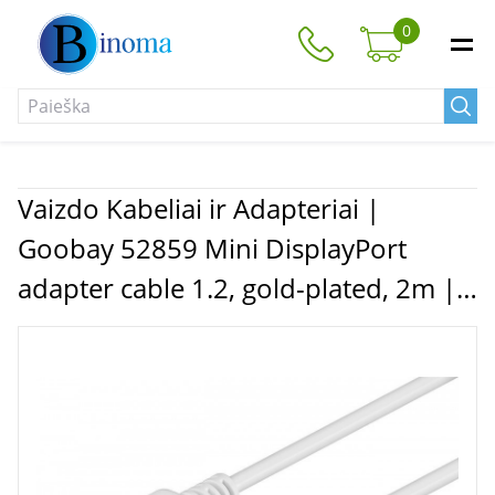
0
Vaizdo Kabeliai ir Adapteriai |
Goobay 52859 Mini DisplayPort
adapter cable 1.2, gold-plated, 2m |
Goobay | DP to mini-DP