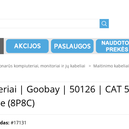
onarūs kompiuteriai, monitoriai ir jų kabeliai
>
Maitinimo kabeliai
le, F/UTP | Grey
e (8P8C)
odas:
#17131