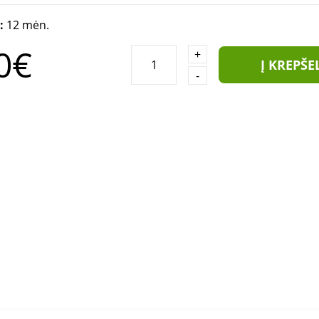
a:
12 mėn.
0€
+
Į KREPŠE
-