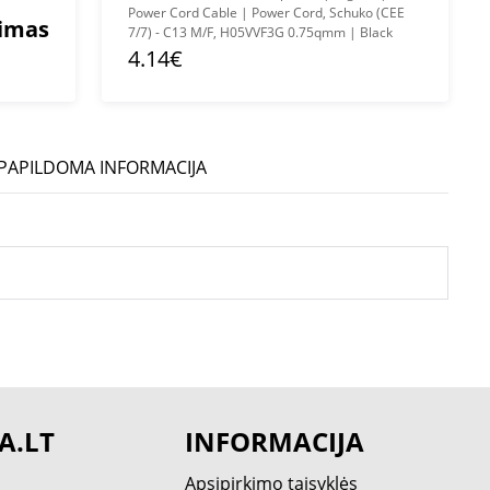
Power Cord Cable | Power Cord, Schuko (CEE
mimas
7/7) - C13 M/F, H05VVF3G 0.75qmm | Black
4.14€
PAPILDOMA INFORMACIJA
A.LT
INFORMACIJA
Apsipirkimo taisyklės