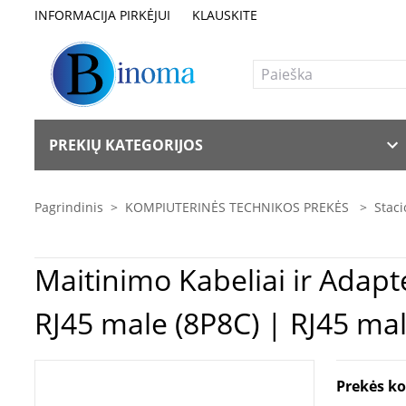
INFORMACIJA PIRKĖJUI
KLAUSKITE
PREKIŲ KATEGORIJOS
Pagrindinis
>
KOMPIUTERINĖS TECHNIKOS PREKĖS
>
Staci
Maitinimo Kabeliai ir Adapteriai | Goobay | 50126 | CAT 5e patchcab
RJ45 male (8P8C) | RJ45 mal
Prekės k