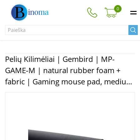
0
Pelių Kilimėliai | Gembird | MP-
GAME-M | natural rubber foam +
fabric | Gaming mouse pad, medium
| Gaming mouse pad | 250x350x3
mm | Black