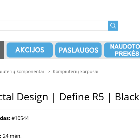
iuterių komponentai
>
Kompiuterių korpusai
uterių Korpuso | Fractal Design | Define R5 | B
odas:
#10544
a:
24 mėn.