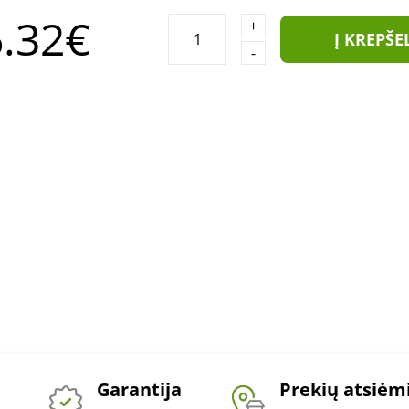
.32€
+
Į KREPŠE
-
Garantija
Prekių atsiė