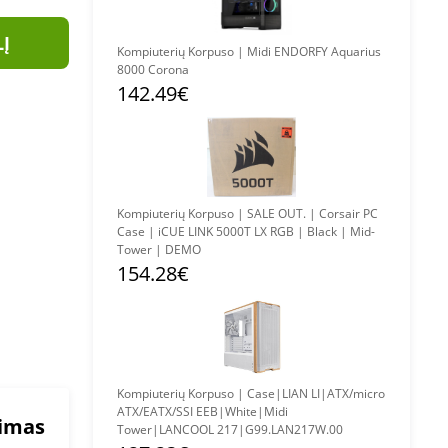
LĮ
Kompiuterių Korpuso | Midi ENDORFY Aquarius
8000 Corona
142.49€
Kompiuterių Korpuso | SALE OUT. | Corsair PC
Case | iCUE LINK 5000T LX RGB | Black | Mid-
Tower | DEMO
154.28€
Kompiuterių Korpuso | Case|LIAN LI|ATX/micro
ATX/EATX/SSI EEB|White|Midi
mimas
Tower|LANCOOL 217|G99.LAN217W.00