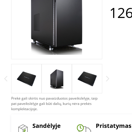
126
Prekė gali skirtis nuo pavaizduotos paveikslėlyje, taip
pat paveikslėlyje gali būti dalių, kurių nėra prekės
komplektacijoje.
Sandėlyje
Pristatymas