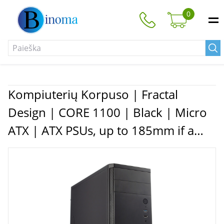
0
Kompiuterių Korpuso | Fractal
Design | CORE 1100 | Black | Micro
ATX | ATX PSUs, up to 185mm if a
typical-length optical drive is
mounted