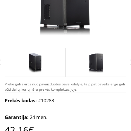
Prekė gali skirtis nuo pavaizduotos paveikslėlyje, taip pat paveikslėlyje gali
būti dalių, kurių nėra prekės komplektacijoje.
Prekės kodas:
#10283
Garantija:
24 mėn.
42.16€