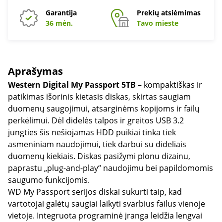
Garantija
Prekių atsiėmimas
36 mėn.
Tavo mieste
Aprašymas
Western Digital My Passport 5TB
– kompaktiškas ir
patikimas išorinis kietasis diskas, skirtas saugiam
duomenų saugojimui, atsarginėms kopijoms ir failų
perkėlimui. Dėl didelės talpos ir greitos USB 3.2
jungties šis nešiojamas HDD puikiai tinka tiek
asmeniniam naudojimui, tiek darbui su dideliais
duomenų kiekiais. Diskas pasižymi plonu dizainu,
paprastu „plug-and-play“ naudojimu bei papildomomis
saugumo funkcijomis.
WD My Passport serijos diskai sukurti taip, kad
vartotojai galėtų saugiai laikyti svarbius failus vienoje
vietoje. Integruota programinė įranga leidžia lengvai