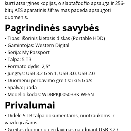
kurti atsargines kopijas, o slaptažodžio apsauga ir 256-
bitų AES aparatinis šifravimas padeda apsaugoti
duomenis.
Pagrindinės savybės
• Tipas: išorinis kietasis diskas (Portable HDD)
• Gamintojas: Western Digital
• Serija: My Passport
• Talpa: 5 TB
• Formato dydis: 2,5"
• Jungtys: USB 3.2 Gen 1, USB 3.0, USB 2.0
• Duomenų perdavimo greitis: iki 5 Gb/s
• Spalva: juoda
• Modelio kodas: WDBPKJ0050BBK-WESN
Privalumai
• Didelė 5 TB talpa dokumentams, nuotraukoms ir
vaizdo įrašams
• Greitas duomenų perdavimas naudojant USB 3.2 /