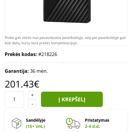
Prekė gali skirtis nuo pavaizduotos paveikslėlyje, taip pat paveikslėlyje gali
būti dalių, kurių nėra prekės komplektacijoje.
Prekės kodas:
#218226
Garantija:
36 mėn.
201.43€
+
Į KREPŠELĮ
-
Sandėlyje
Pristatymas
(15+ vnt.)
2-4 d.d.