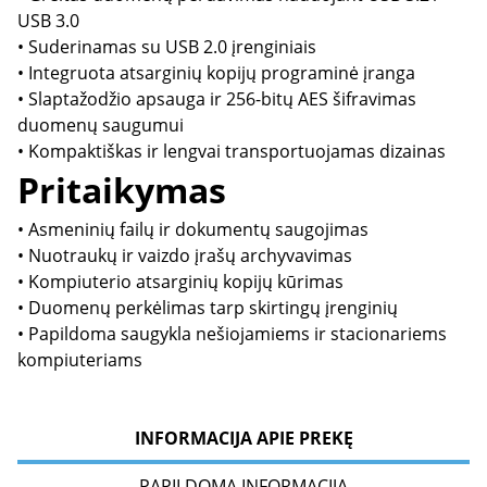
USB 3.0
• Suderinamas su USB 2.0 įrenginiais
• Integruota atsarginių kopijų programinė įranga
• Slaptažodžio apsauga ir 256-bitų AES šifravimas
duomenų saugumui
• Kompaktiškas ir lengvai transportuojamas dizainas
Pritaikymas
• Asmeninių failų ir dokumentų saugojimas
• Nuotraukų ir vaizdo įrašų archyvavimas
• Kompiuterio atsarginių kopijų kūrimas
• Duomenų perkėlimas tarp skirtingų įrenginių
• Papildoma saugykla nešiojamiems ir stacionariems
kompiuteriams
INFORMACIJA APIE PREKĘ
PAPILDOMA INFORMACIJA