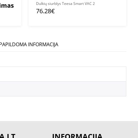
Dulkių siurblys Teesa Smart VAC 2
mimas
76.28€
PAPILDOMA INFORMACIJA
A.LT
INFORMACIJA