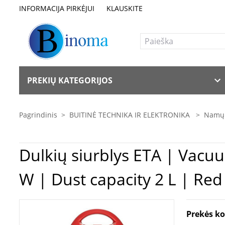
INFORMACIJA PIRKĖJUI
KLAUSKITE
PREKIŲ KATEGORIJOS
Pagrindinis
>
BUITINĖ TECHNIKA IR ELEKTRONIKA
>
Namų 
Dulkių siurblys ETA | Vacuum cleaner | Rubio ETA049190010 | Bagged | Power 850
W | Dust capacity 2 L | Red
Prekės k