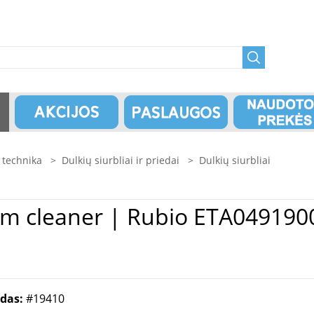
technika
>
Dulkių siurbliai ir priedai
>
Dulkių siurbliai
odas:
#19410