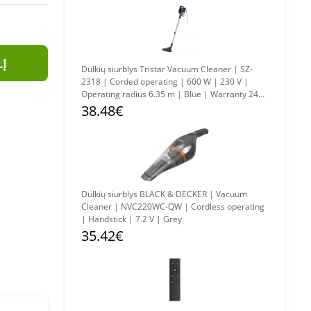
LĮ
Dulkių siurblys Tristar Vacuum Cleaner | SZ-
2318 | Corded operating | 600 W | 230 V |
Operating radius 6.35 m | Blue | Warranty 24
month(s)
38.48€
Dulkių siurblys BLACK & DECKER | Vacuum
Cleaner | NVC220WC-QW | Cordless operating
| Handstick | 7.2 V | Grey
35.42€