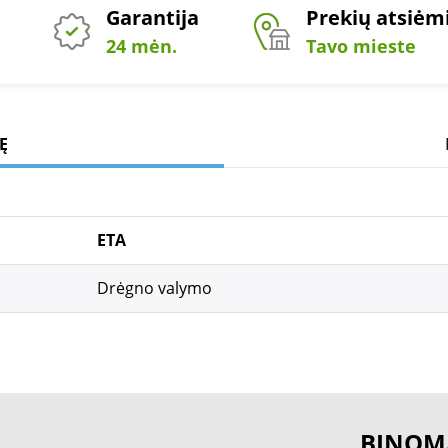
Garantija
Prekių atsiė
24 mėn.
Tavo mieste
Ę
ETA
Drėgno valymo
BINOM