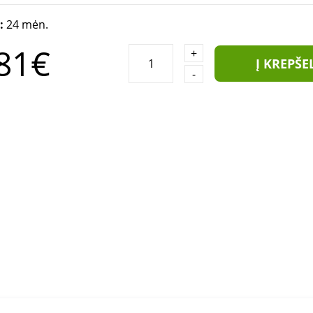
a:
24 mėn.
81€
+
Į KREPŠE
-