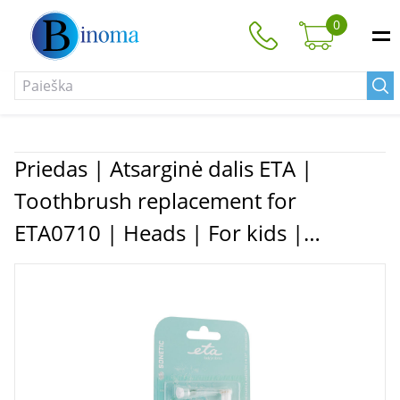
0
Priedas | Atsarginė dalis ETA |
Toothbrush replacement for
ETA0710 | Heads | For kids |
Number of brush heads included 2 |
Number of teeth brushing modes
Does not apply | White