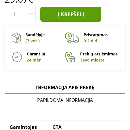
+
Į KREPŠELĮ
-
Sandėlyje
Pristatymas
(7 vnt.)
0-2 d.d.
Garantija
Prekių atsiėmimas
24 mėn.
Tavo mieste
INFORMACIJA APIE PREKĘ
PAPILDOMA INFORMACIJA
Gamintojas
ETA