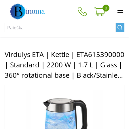
0
Virdulys ETA | Kettle | ETA615390000
| Standard | 2200 W | 1.7 L | Glass |
360° rotational base | Black/Stainless
Steel