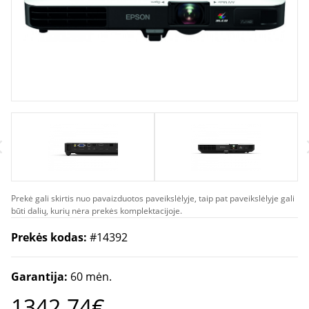
Prekė gali skirtis nuo pavaizduotos paveikslėlyje, taip pat paveikslėlyje gali
būti dalių, kurių nėra prekės komplektacijoje.
Prekės kodas:
#14392
Garantija:
60 mėn.
1342.74€