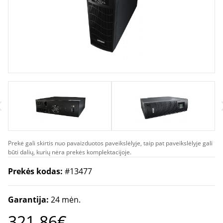
Prekė gali skirtis nuo pavaizduotos paveikslėlyje, taip pat paveikslėlyje gali
būti dalių, kurių nėra prekės komplektacijoje.
Prekės kodas:
#13477
Garantija:
24 mėn.
321.86€