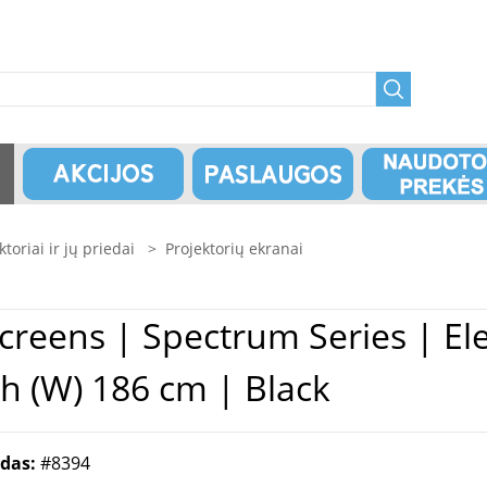
ktoriai ir jų priedai
>
Projektorių ekranai
th (W) 186 cm | Black
odas:
#8394