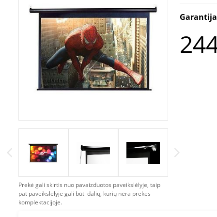
Garantij
244
Prekė gali skirtis nuo pavaizduotos paveikslėlyje, taip
pat paveikslėlyje gali būti dalių, kurių nėra prekės
komplektacijoje.