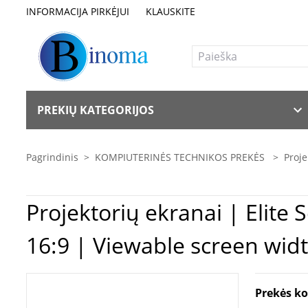
INFORMACIJA PIRKĖJUI
KLAUSKITE
PREKIŲ KATEGORIJOS
Pagrindinis
>
KOMPIUTERINĖS TECHNIKOS PREKĖS
>
Proje
Projektorių ekranai | Elite Screens | Spectrum Series | Electric84H | Diagonal 84 " |
16:9 | Viewable screen wid
Prekės k