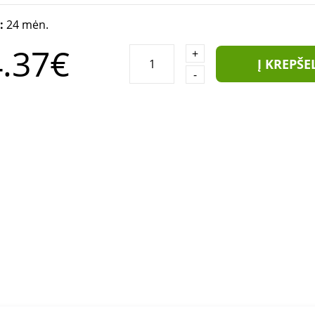
a:
24 mėn.
.37€
+
Į KREPŠE
-