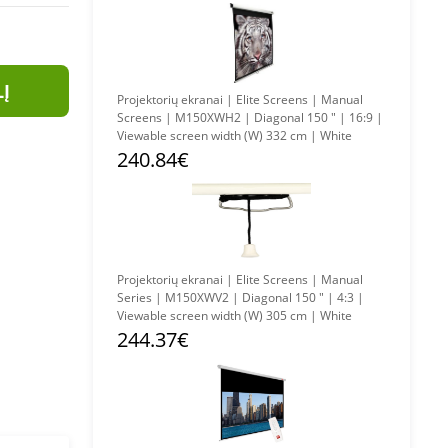
LĮ
Projektorių ekranai | Elite Screens | Manual
Screens | M150XWH2 | Diagonal 150 " | 16:9 |
Viewable screen width (W) 332 cm | White
240.84€
Projektorių ekranai | Elite Screens | Manual
Series | M150XWV2 | Diagonal 150 " | 4:3 |
Viewable screen width (W) 305 cm | White
244.37€