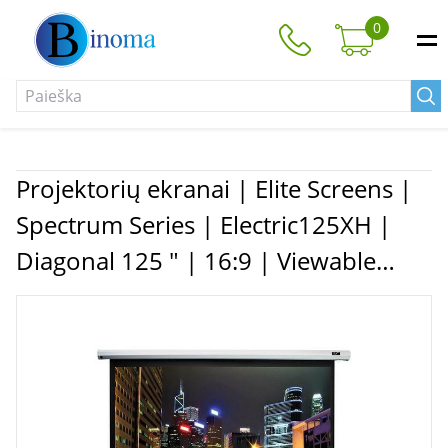
0
Projektorių ekranai | Elite Screens |
Spectrum Series | Electric125XH |
Diagonal 125 " | 16:9 | Viewable
screen width (W) 277 cm | White