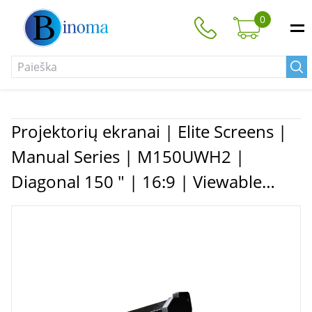
0
Projektorių ekranai | Elite Screens |
Manual Series | M150UWH2 |
Diagonal 150 " | 16:9 | Viewable
screen width (W) 332 cm | Black