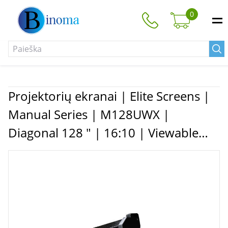
0
Projektorių ekranai | Elite Screens |
Manual Series | M128UWX |
Diagonal 128 " | 16:10 | Viewable
screen width (W) 275 cm | Black