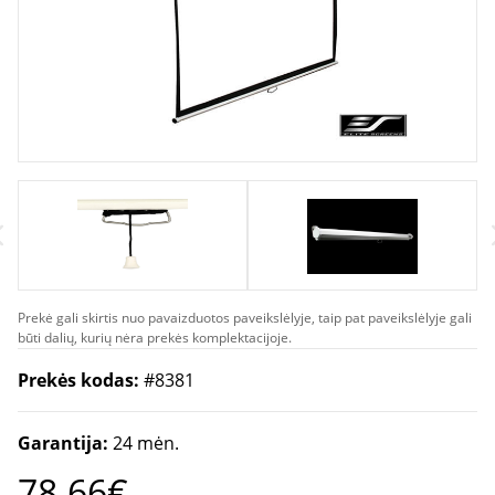
Prekė gali skirtis nuo pavaizduotos paveikslėlyje, taip pat paveikslėlyje gali
būti dalių, kurių nėra prekės komplektacijoje.
Prekės kodas:
#8381
Garantija:
24 mėn.
78.66€