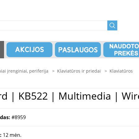
niai įrenginiai, periferija
>
Klaviatūros ir priedai
>
Klaviatūros
ll | Keyboard | KB522 | Multimedia | 
odas:
#8959
a:
12 mėn.