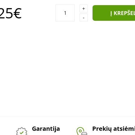
25€
+
Į KREPŠE
-
Garantija
Prekių atsiė