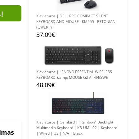
LĮ
Klaviatūros | DELL PRO COMPACT SILENT
KEYBOARD AND MOUSE - KM555 - ESTONIAN
(QWERTY)
37.09€
Klaviatūros | LENOVO ESSENTIAL WIRELESS
KEYBOARD &amp; MOUSE G2 AI FIN/SWE
48.09€
Klaviatūros | Gembird | "Rainbow" Backlight
Multimedia Keyboard | KB-UML-02 | Keyboard
mimas
| Wired | US | N/A | Black