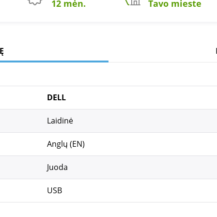
12 mėn.
Tavo mieste
Ę
DELL
Laidinė
Anglų (EN)
Juoda
USB