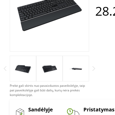
28.
Prekė gali skirtis nuo pavaizduotos paveikslėlyje, taip
pat paveikslėlyje gali būti dalių, kurių nėra prekės
komplektacijoje.
Sandėlyje
Pristatymas