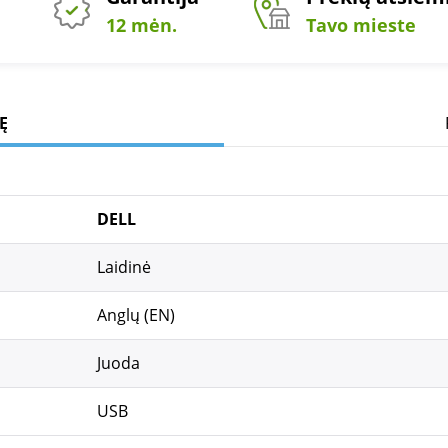
12 mėn.
Tavo mieste
Ę
DELL
Laidinė
Anglų (EN)
Juoda
USB