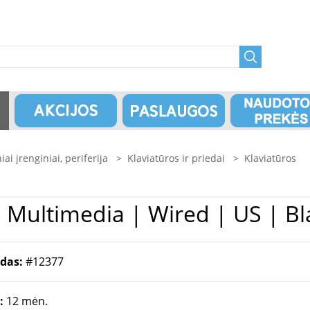
niai įrenginiai, periferija
>
Klaviatūros ir priedai
>
Klaviatūros
l | KB216 | Multimedia | Wired | US | B
odas:
#12377
a:
12 mėn.