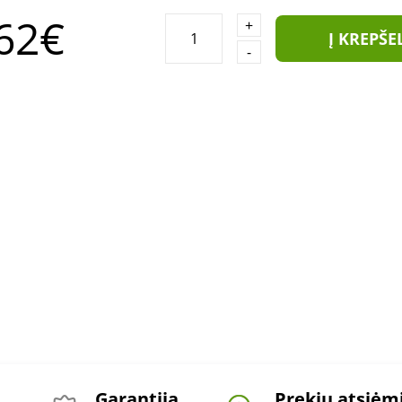
62€
+
Į KREPŠE
-
Garantija
Prekių atsiė