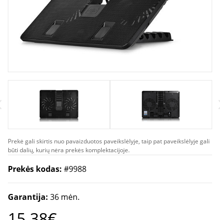
Prekė gali skirtis nuo pavaizduotos paveikslėlyje, taip pat paveikslėlyje gali
būti dalių, kurių nėra prekės komplektacijoje.
Prekės kodas:
#9988
Garantija:
36 mėn.
15.38€