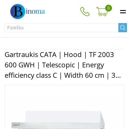
0
Gartraukis CATA | Hood | TF 2003
600 GWH | Telescopic | Energy
efficiency class C | Width 60 cm | 390
m³/h | Mechanical control | LED |
White Glass