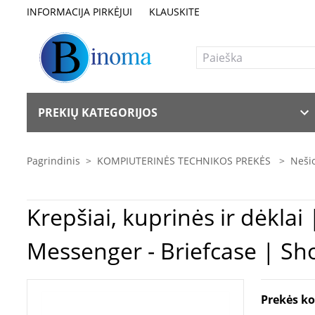
INFORMACIJA PIRKĖJUI
KLAUSKITE
PREKIŲ KATEGORIJOS
Pagrindinis
>
KOMPIUTERINĖS TECHNIKOS PREKĖS
>
Nešio
Krepšiai, kuprinės ir dėklai | Case Logic | Era Attaché | Fits up to size 14
Messenger - Briefcase | Sh
Prekės k