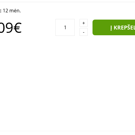
a:
12 mėn.
09€
+
Į KREPŠE
-