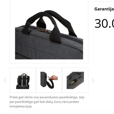
Garantij
30.
Prekė gali skirtis nuo pavaizduotos paveikslėlyje, taip
pat paveikslėlyje gali būti dalių, kurių nėra prekės
komplektacijoje.