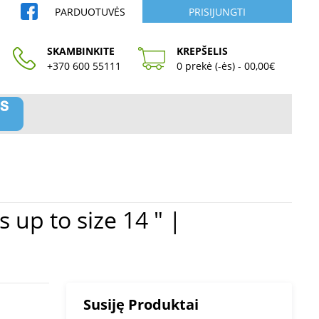
PARDUOTUVĖS
PRISIJUNGTI
SKAMBINKITE
KREPŠELIS
+370 600 55111
0 prekė (-ės) - 00,00€
Susiję Produktai