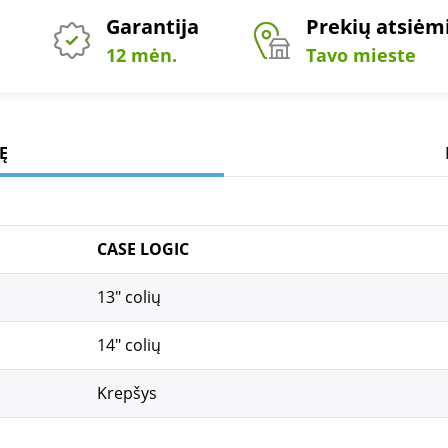
Garantija
Prekių atsiė
12 mėn.
Tavo mieste
Ę
CASE LOGIC
13" colių
14" colių
Krepšys