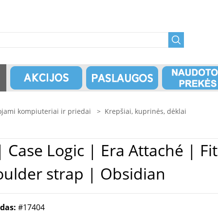
jami kompiuteriai ir priedai
>
Krepšiai, kuprinės, dėklai
 " |
oulder strap | Obsidian
odas:
#17404