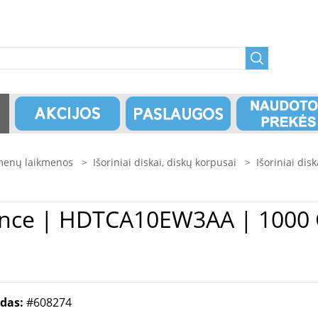
enų laikmenos
>
Išoriniai diskai, diskų korpusai
>
Išoriniai disk
odas:
#608274