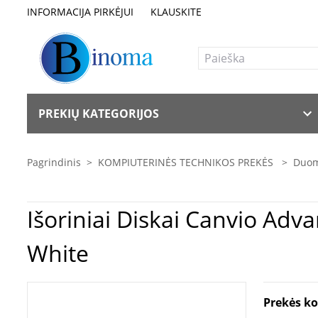
INFORMACIJA PIRKĖJUI
KLAUSKITE
PREKIŲ KATEGORIJOS
Pagrindinis
>
KOMPIUTERINĖS TECHNIKOS PREKĖS
>
Duom
Išoriniai Diskai Canvio Advance | HDTCA10EW3AA | 1000 GB | 2.5 " | USB 3.2 Gen1 |
White
Prekės k