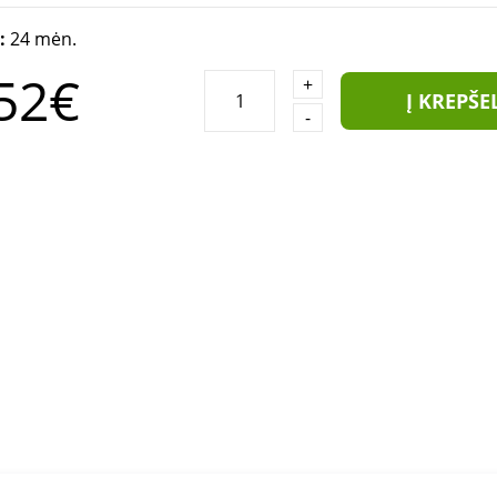
a:
24 mėn.
52€
+
Į KREPŠE
-