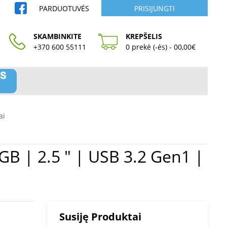
PARDUOTUVĖS
PRISIJUNGTI
SKAMBINKITE
KREPŠELIS
+370 600 55111
0 prekė (-ės) - 00,00€
ai
Susiję Produktai