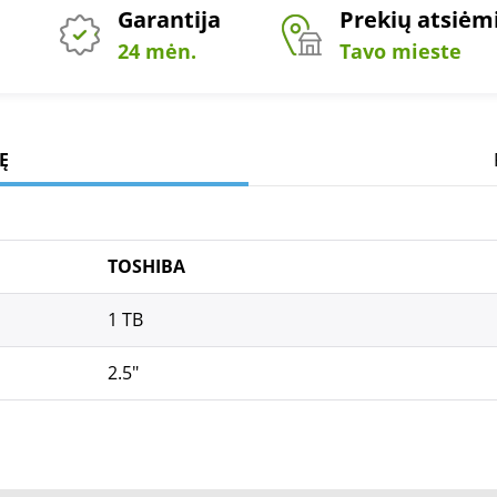
Garantija
Prekių atsiė
24 mėn.
Tavo mieste
Ę
TOSHIBA
1 TB
2.5"