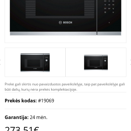
Prekė gali skirtis nuo pavaizduotos paveikslėlyje, taip pat paveikslėlyje gali
būti dalių, kurių nėra prekės komplektacijoje.
Prekės kodas:
#19069
Garantija:
24 mėn.
273.51€