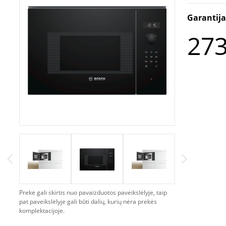
Garantij
273
Prekė gali skirtis nuo pavaizduotos paveikslėlyje, taip
pat paveikslėlyje gali būti dalių, kurių nėra prekės
komplektacijoje.