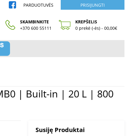
PARDUOTUVĖS
PRISIJUNGTI
SKAMBINKITE
KREPŠELIS
+370 600 55111
0 prekė (-ės) - 00,00€
Susiję Produktai