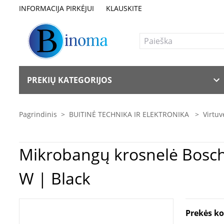
INFORMACIJA PIRKĖJUI
KLAUSKITE
PREKIŲ KATEGORIJOS
Pagrindinis
>
BUITINĖ TECHNIKA IR ELEKTRONIKA
>
Virtuv
Mikrobangų krosnelė Bosch | Microwave Oven | BFL524MB0 | Built-in | 20 L | 800
W | Black
Prekės k