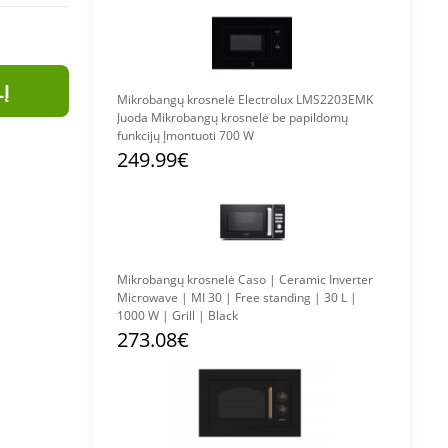
LĮ
Mikrobangų krosnelė Electrolux LMS2203EMK
Juoda Mikrobangų krosnelė be papildomų
funkcijų Įmontuoti 700 W
249.99€
Mikrobangų krosnelė Caso | Ceramic Inverter
Microwave | MI 30 | Free standing | 30 L |
1000 W | Grill | Black
273.08€