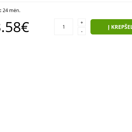
a:
24 mėn.
.58€
+
Į KREPŠE
-