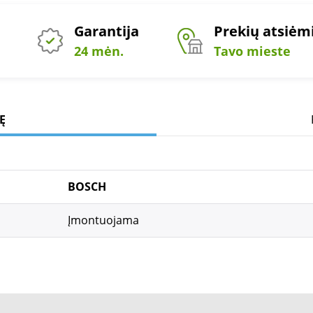
Garantija
Prekių atsiė
24 mėn.
Tavo mieste
Ę
BOSCH
Įmontuojama