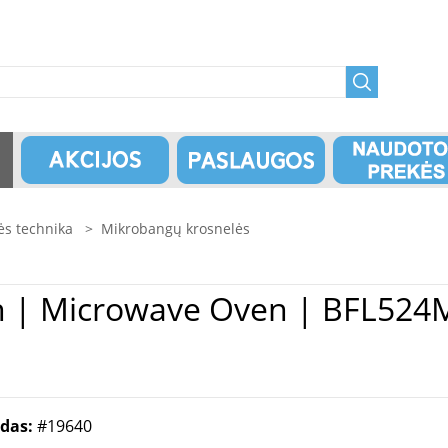
ės technika
>
Mikrobangų krosnelės
odas:
#19640